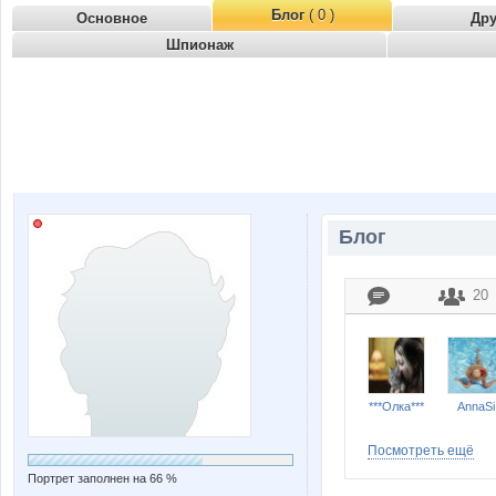
Блог
( 0 )
Основное
Др
Шпионаж
Блог
20
***Олка***
AnnaSi
Посмотреть ещё
Портрет заполнен на 66 %