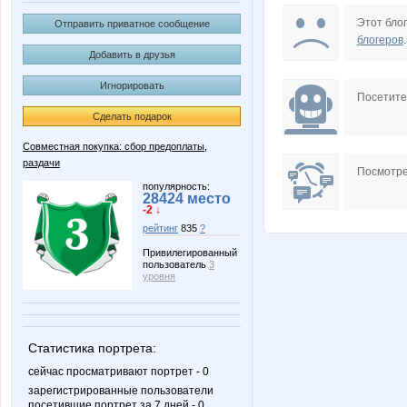
Six
Sm@il
Этот блог
Отправить приватное сообщение
блогеров
.
Добавить в друзья
Игнорировать
julia-dem
lepe$to
Посетит
Сделать подарок
Совместная покупка: сбор предоплаты,
раздачи
Лолана
Майя!
Посмотре
популярность:
28424 место
-2 ↓
рейтинг
835
?
Привилегированный
пользователь
3
уровня
Статистика портрета:
сейчас просматривают портрет - 0
зарегистрированные пользователи
посетившие портрет за 7 дней - 0